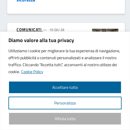
COMUNICATI
10 GIU 26
Diamo valore alla tua privacy
Varata la prima giunta del
Sindaco Massimo Ferrarini
Utilizziamo i cookie per migliorare la tua esperienza di navigazione,
offrirti pubblicità o contenuti personalizzati e analizzare il nostro
traffico. Cliccando “Accetta tutti”, acconsenti al nostro utilizzo dei
cookie.
Cookie Policy
NOTIZIE
10 GIU 26
Consiglio Comunale 10
Accettare tutto
giugno 2026
Personalizza
Rifiuta tutto
AVVISI
04 GIU 2026