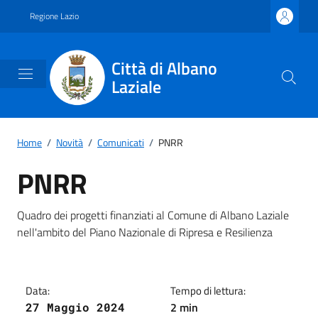
Vai ai contenuti
Vai al footer
Regione Lazio
Città di Albano
Laziale
Home
/
Novità
/
Comunicati
/
PNRR
PNRR
Dettagli della notizia
Quadro dei progetti finanziati al Comune di Albano Laziale
nell'ambito del Piano Nazionale di Ripresa e Resilienza
Data:
Tempo di lettura:
2 min
27 Maggio 2024