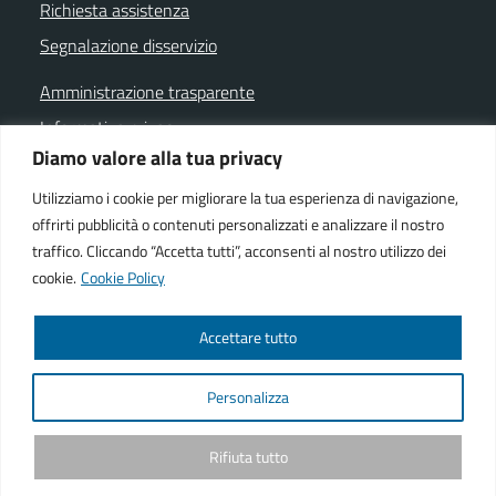
Richiesta assistenza
Segnalazione disservizio
Amministrazione trasparente
Informativa privacy
Diamo valore alla tua privacy
Note legali
Dichiarazione di accessibilità
Utilizziamo i cookie per migliorare la tua esperienza di navigazione,
offrirti pubblicità o contenuti personalizzati e analizzare il nostro
Cookie policy
traffico. Cliccando “Accetta tutti”, acconsenti al nostro utilizzo dei
cookie.
Cookie Policy
SEGUICI SU
Accettare tutto
Facebook istituzionale
Facebook museo civico
YouTube
Telegram
Whatsapp
Personalizza
Powered by
We-COM srl
Rifiuta tutto