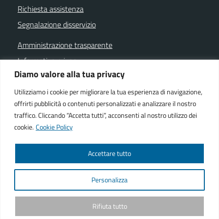
Richiesta assistenza
Segnalazione disservizio
Amministrazione trasparente
Informativa privacy
Diamo valore alla tua privacy
Note legali
Dichiarazione di accessibilità
Utilizziamo i cookie per migliorare la tua esperienza di navigazione,
offrirti pubblicità o contenuti personalizzati e analizzare il nostro
Cookie policy
traffico. Cliccando “Accetta tutti”, acconsenti al nostro utilizzo dei
cookie.
Cookie Policy
SEGUICI SU
Accettare tutto
Facebook istituzionale
Facebook museo civico
YouTube
Telegram
Whatsapp
Personalizza
Powered by
We-COM srl
Rifiuta tutto