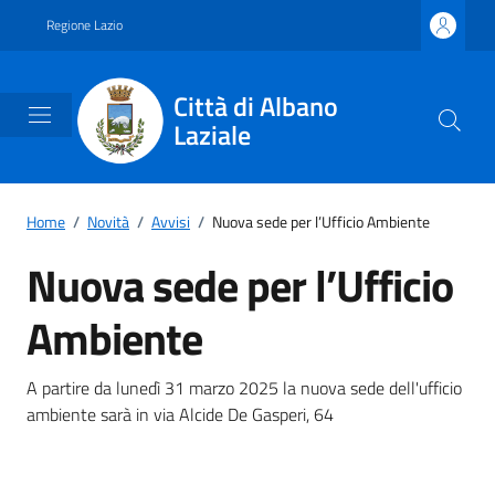
Vai ai contenuti
Vai al footer
Regione Lazio
Città di Albano
Laziale
Home
/
Novità
/
Avvisi
/
Nuova sede per l’Ufficio Ambiente
Nuova sede per l’Ufficio
Ambiente
Dettagli della notizia
A partire da lunedì 31 marzo 2025 la nuova sede dell'ufficio
ambiente sarà in via Alcide De Gasperi, 64