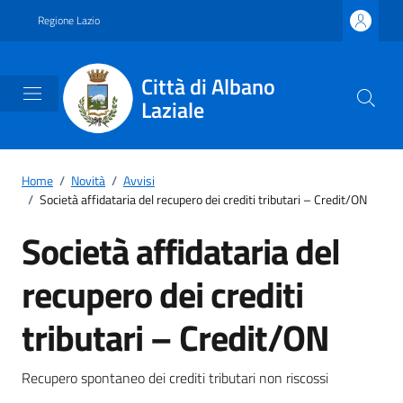
Vai ai contenuti
Vai al footer
Regione Lazio
Città di Albano
Laziale
Home
/
Novità
/
Avvisi
/
Società affidataria del recupero dei crediti tributari – Credit/ON
Società affidataria del
recupero dei crediti
tributari – Credit/ON
Dettagli della notizia
Recupero spontaneo dei crediti tributari non riscossi