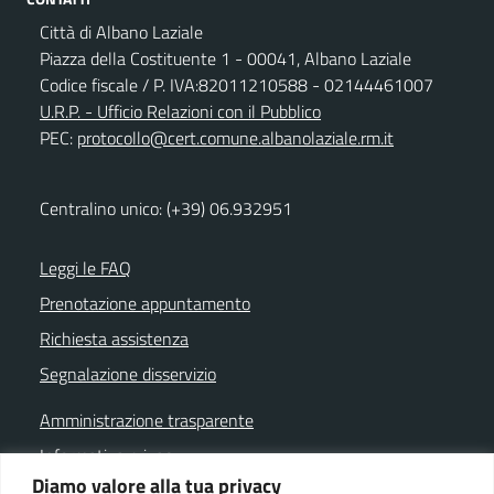
Città di Albano Laziale
Piazza della Costituente 1 - 00041, Albano Laziale
Codice fiscale / P. IVA:82011210588 - 02144461007
U.R.P. - Ufficio Relazioni con il Pubblico
PEC:
protocollo@cert.comune.albanolaziale.rm.it
Centralino unico: (+39) 06.932951
Leggi le FAQ
Prenotazione appuntamento
Richiesta assistenza
Segnalazione disservizio
Amministrazione trasparente
Informativa privacy
Diamo valore alla tua privacy
Note legali