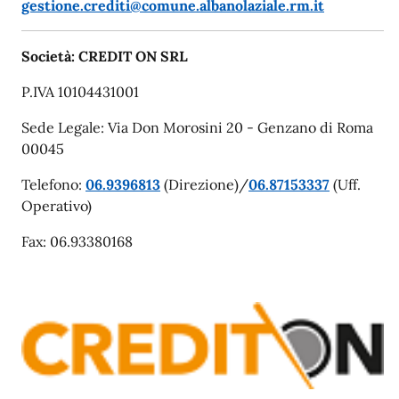
gestione.crediti@comune.albanolaziale.rm.it
Società: CREDIT ON SRL
P.IVA 10104431001
Sede Legale: Via Don Morosini 20 - Genzano di Roma
00045
Telefono:
06.9396813
(Direzione)/
06.87153337
(Uff.
Operativo)
Fax: 06.93380168