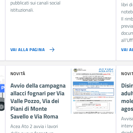
pubblicati sui canali social
libri d
istituzionali.
noteb
Il rim
previ
docum
all'Uff
VAI ALLA PAGINA
VAI A
NOVITÀ
NOVI
Avvio della campagna
Disi
allacci fognari per Via
adul
Valle Pozzo, Via dei
mole
Piani di Monte
agos
Savello e Via Roma
Avviso
interv
Acea Ato 2 avvia i lavori
disinf