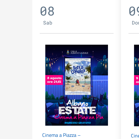
08
0
Sab
Do
Cinema a Piazza –
Cin