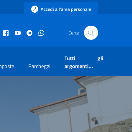
Accedi all'area personale
acebook istituzionale
Facebook museo civico
YouTube
Telegram
Whatsapp
Cerca
Tutti gli
mposte
Parcheggi
argomenti...