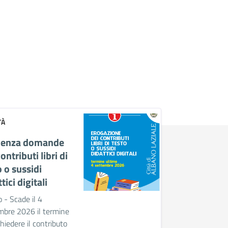
TÀ
denza domande
ontributi libri di
o o sussidi
tici digitali
 - Scade il 4
mbre 2026 il termine
chiedere il contributo