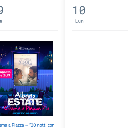
9
10
m
Lun
ema a Piazza – “30 notti con