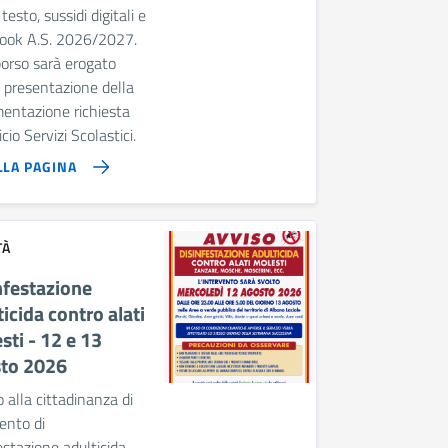
i testo, sussidi digitali e
ook A.S. 2026/2027.
borso sarà erogato
a presentazione della
entazione richiesta
icio Servizi Scolastici.
LLA PAGINA
TÀ
nfestazione
ticida contro alati
sti - 12 e 13
to 2026
 alla cittadinanza di
ento di
estazione adulticida