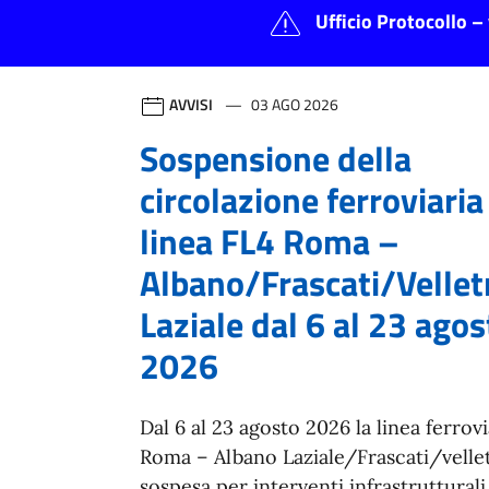
Città di Albano Laziale
Contenuti in evidenza
Ufficio Protocollo – 
AVVISI
03 AGO 2026
Sospensione della
circolazione ferroviaria
linea FL4 Roma –
Albano/Frascati/Vellet
Laziale dal 6 al 23 agos
2026
Dal 6 al 23 agosto 2026 la linea ferrov
Roma – Albano Laziale/Frascati/vellet
sospesa per interventi infrastrutturali.