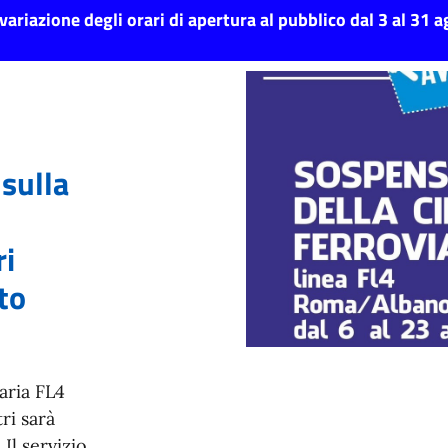
variazione degli orari di apertura al pubblico dal 3 al 31
 sulla
ri
to
iaria FL4
ri sarà
 Il servizio