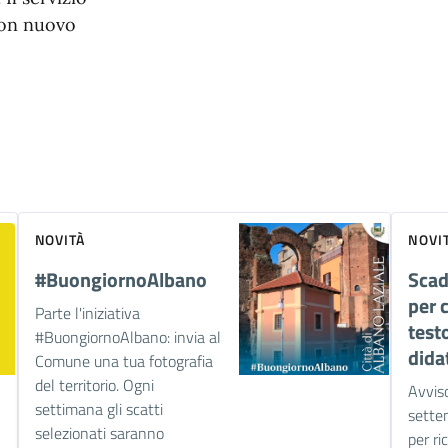
 con nuovo
NOVITÀ
NOVI
#BuongiornoAlbano
Sca
per c
Parte l'iniziativa
test
#BuongiornoAlbano: invia al
didat
Comune una tua fotografia
del territorio. Ogni
Avviso
settimana gli scatti
sette
selezionati saranno
per ri