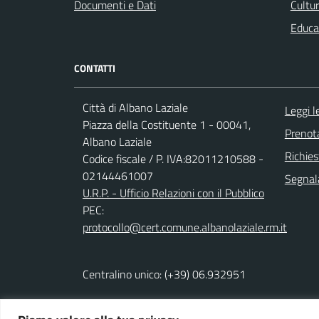
Documenti e Dati
Cultur
Educa
CONTATTI
Città di Albano Laziale
Leggi 
Piazza della Costituente 1 - 00041,
Prenot
Albano Laziale
Richies
Codice fiscale / P. IVA:82011210588 -
02144461007
Segnala
U.R.P. - Ufficio Relazioni con il Pubblico
PEC:
protocollo@cert.comune.albanolaziale.rm.it
Centralino unico: (+39) 06.932951