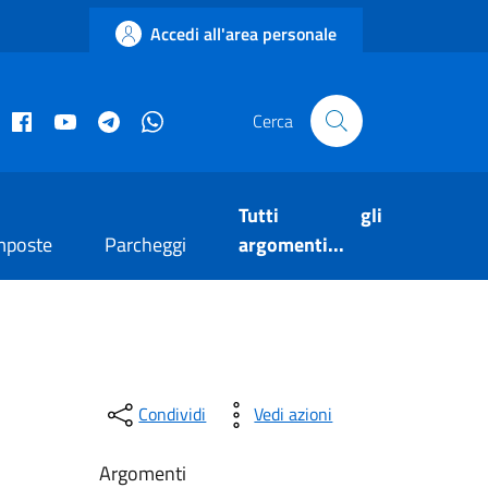
Accedi all'area personale
acebook istituzionale
Facebook museo civico
YouTube
Telegram
Whatsapp
Cerca
Tutti gli
mposte
Parcheggi
argomenti...
Condividi
Vedi azioni
Argomenti