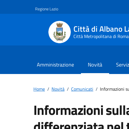
Vai ai contenuti
Vai al footer
Regione Lazio
Città di Albano L
Città Metropolitana di Roma
Amministrazione
Novità
Serviz
Home
/
Novità
/
Comunicati
/
Informazioni su
Informazioni sull
differenziata nel 