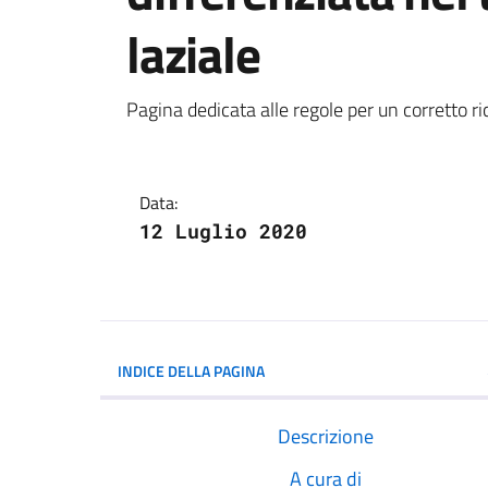
laziale
Dettagli della notiz
Pagina dedicata alle regole per un corretto ricic
Data:
12 Luglio 2020
INDICE DELLA PAGINA
Descrizione
A cura di