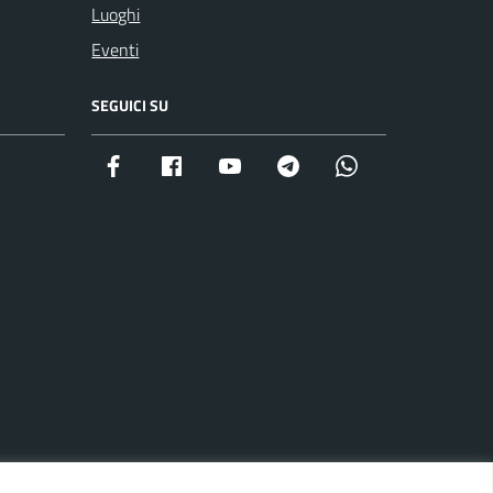
Luoghi
Eventi
SEGUICI SU
Facebook istituzionale
Facebook museo civico
YouTube
Telegram
Whatsapp