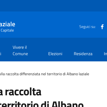
aziale
F
Seguici su:
 Capitale
Vivere il
i
Comune
Elezioni
Residenza
I
lla raccolta differenziata nel territorio di Albano laziale
a raccolta
territorio di Albano