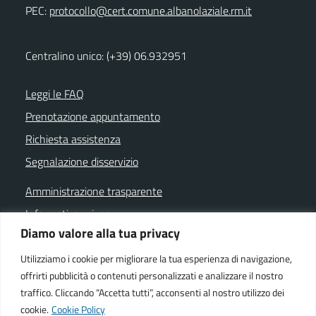
PEC:
protocollo@cert.comune.albanolaziale.rm.it
Centralino unico: (+39) 06.932951
Leggi le FAQ
Prenotazione appuntamento
Richiesta assistenza
Segnalazione disservizio
Amministrazione trasparente
Informativa privacy
Diamo valore alla tua privacy
Note legali
Dichiarazione di accessibilità
Utilizziamo i cookie per migliorare la tua esperienza di navigazione,
offrirti pubblicità o contenuti personalizzati e analizzare il nostro
Cookie policy
traffico. Cliccando “Accetta tutti”, acconsenti al nostro utilizzo dei
cookie.
Cookie Policy