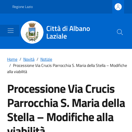
Vai ai contenuti
Vai al footer
Regione Lazio
Città di Albano
Laziale
Home
/
Novità
/
Notizie
/
Processione Via Crucis Parrocchia S. Maria della Stella – Modifiche
alla viabilità
Processione Via Crucis
Parrocchia S. Maria della
Stella – Modifiche alla
viabilità