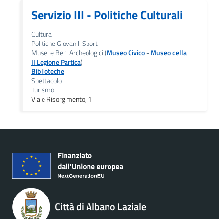
Servizio III - Politiche Culturali
Cultura
Politiche Giovanili Sport
Musei e Beni Archeologici (
Museo Civico
-
Museo della
II Legione Partica
)
Biblioteche
Spettacolo
Turismo
Viale Risorgimento, 1
Città di Albano Laziale