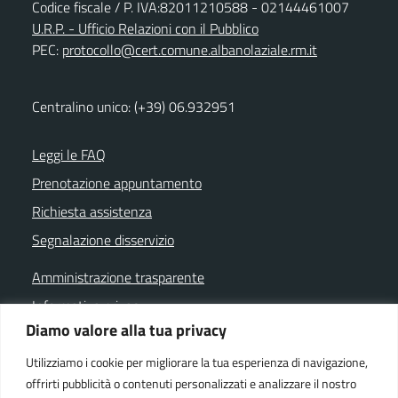
Codice fiscale / P. IVA:82011210588 - 02144461007
U.R.P. - Ufficio Relazioni con il Pubblico
PEC:
protocollo@cert.comune.albanolaziale.rm.it
Centralino unico: (+39) 06.932951
Leggi le FAQ
Prenotazione appuntamento
Richiesta assistenza
Segnalazione disservizio
Amministrazione trasparente
Informativa privacy
Diamo valore alla tua privacy
Note legali
Dichiarazione di accessibilità
Utilizziamo i cookie per migliorare la tua esperienza di navigazione,
offrirti pubblicità o contenuti personalizzati e analizzare il nostro
Cookie policy