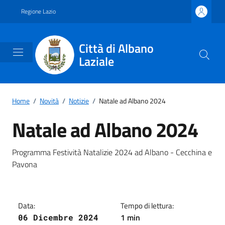
Vai ai contenuti
Vai al footer
Regione Lazio
Città di Albano
Laziale
Home
/
Novità
/
Notizie
/
Natale ad Albano 2024
Natale ad Albano 2024
Dettagli della notizia
Programma Festività Natalizie 2024 ad Albano - Cecchina e
Pavona
Data:
Tempo di lettura:
1 min
06 Dicembre 2024