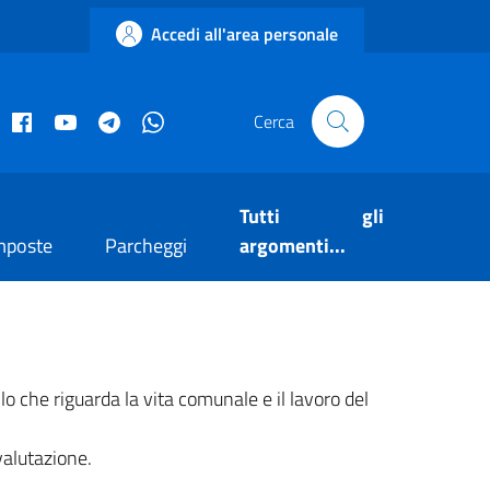
Accedi all'area personale
acebook istituzionale
Facebook museo civico
YouTube
Telegram
Whatsapp
Cerca
Tutti gli
mposte
Parcheggi
argomenti...
o che riguarda la vita comunale e il lavoro del
valutazione.