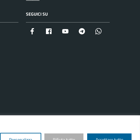
SEGUICI SU
Facebook istituzionale
Facebook museo civico
YouTube
Telegram
Whatsapp
Personalizza
Rifiuta tutto
Accettare tutto