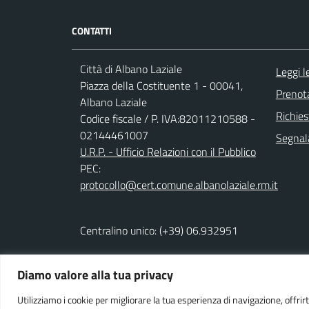
CONTATTI
Città di Albano Laziale
Leggi 
Piazza della Costituente 1 - 00041,
Prenot
Albano Laziale
Richies
Codice fiscale / P. IVA:82011210588 -
02144461007
Segnala
U.R.P. - Ufficio Relazioni con il Pubblico
PEC:
protocollo@cert.comune.albanolaziale.rm.it
Centralino unico: (+39) 06.932951
Diamo valore alla tua privacy
Powered by
We-COM srl
Utilizziamo i cookie per migliorare la tua esperienza di navigazione, offrirt