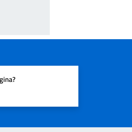
agina?