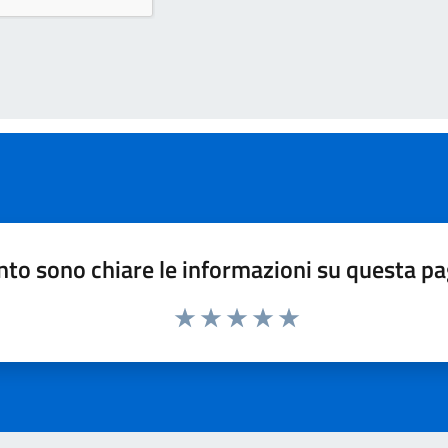
to sono chiare le informazioni su questa p
Valuta 1 stelle su 5
Valuta 2 stelle su 5
Valuta 3 stelle su 5
Valuta 4 stelle su 5
Valuta 5 stelle su 5