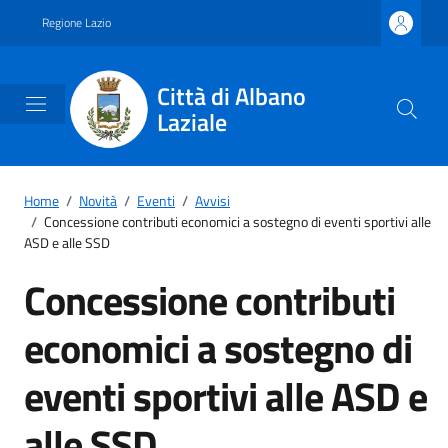
Vai ai contenuti
Vai al footer
Regione Lazio
Città di Albano
Laziale
Home
/
Novità
/
Eventi
/
Avvisi
/
Concessione contributi economici a sostegno di eventi sportivi alle
ASD e alle SSD
Concessione contributi
economici a sostegno di
eventi sportivi alle ASD e
alle SSD