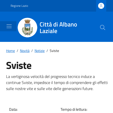
Vai ai contenuti
Vai al footer
Regione Lazio
Città di Albano
Laziale
Home
/
Novità
/
Notizie
/
Sviste
Sviste
Dettagli della notizia
La vertiginosa velocità del progresso tecnico induce a
continue Sviste, impedisce il tempo di comprendere gli effetti
sulle nostre vite e sulle vite delle generazioni future.
Data:
Tempo di lettura: