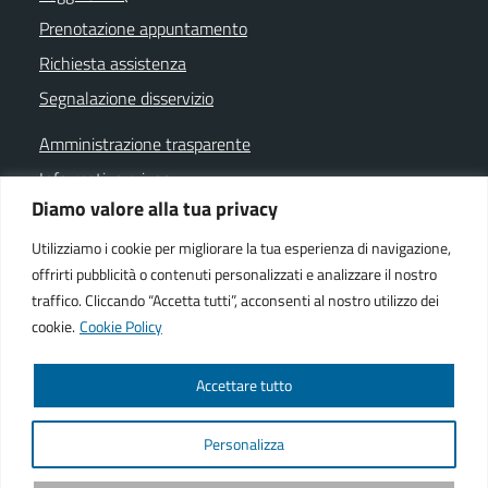
Prenotazione appuntamento
Richiesta assistenza
Segnalazione disservizio
Amministrazione trasparente
Informativa privacy
Diamo valore alla tua privacy
Note legali
Dichiarazione di accessibilità
Utilizziamo i cookie per migliorare la tua esperienza di navigazione,
offrirti pubblicità o contenuti personalizzati e analizzare il nostro
Cookie policy
traffico. Cliccando “Accetta tutti”, acconsenti al nostro utilizzo dei
cookie.
Cookie Policy
SEGUICI SU
Accettare tutto
Facebook istituzionale
Facebook museo civico
YouTube
Telegram
Whatsapp
Personalizza