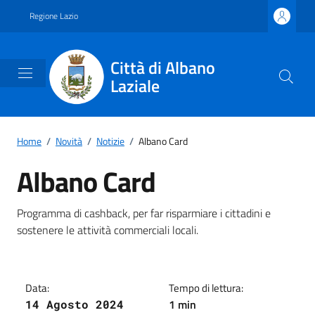
Vai ai contenuti
Vai al footer
Regione Lazio
Città di Albano
Laziale
Home
/
Novità
/
Notizie
/
Albano Card
Albano Card
Dettagli della notizia
Programma di cashback, per far risparmiare i cittadini e
sostenere le attività commerciali locali.
Data:
Tempo di lettura:
1 min
14 Agosto 2024