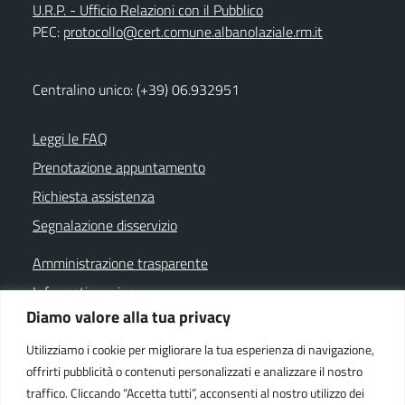
U.R.P. - Ufficio Relazioni con il Pubblico
PEC:
protocollo@cert.comune.albanolaziale.rm.it
Centralino unico: (+39) 06.932951
Leggi le FAQ
Prenotazione appuntamento
Richiesta assistenza
Segnalazione disservizio
Amministrazione trasparente
Informativa privacy
Diamo valore alla tua privacy
Note legali
Dichiarazione di accessibilità
Utilizziamo i cookie per migliorare la tua esperienza di navigazione,
offrirti pubblicità o contenuti personalizzati e analizzare il nostro
Cookie policy
traffico. Cliccando “Accetta tutti”, acconsenti al nostro utilizzo dei