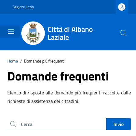
Vai ai contenuti
Vai al footer
Regione Lazio
Città di Albano
Laziale
Home
/
Domande più frequenti
Domande frequenti
Elenco di risposte alle domande più frequenti raccolte dalle
richieste di assistenza dei cittadini.
Cerca nel sito
Invio