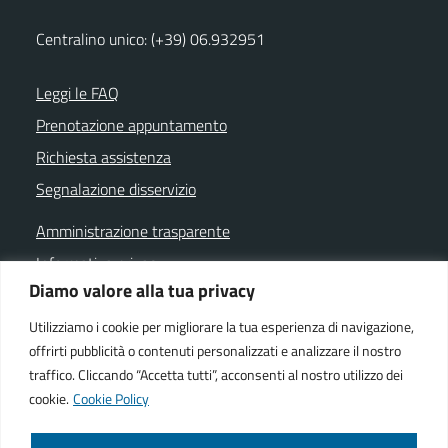
Centralino unico: (+39) 06.932951
Leggi le FAQ
Prenotazione appuntamento
Richiesta assistenza
Segnalazione disservizio
Amministrazione trasparente
Informativa privacy
Diamo valore alla tua privacy
Note legali
Dichiarazione di accessibilità
Utilizziamo i cookie per migliorare la tua esperienza di navigazione,
offrirti pubblicità o contenuti personalizzati e analizzare il nostro
Cookie policy
traffico. Cliccando “Accetta tutti”, acconsenti al nostro utilizzo dei
cookie.
Cookie Policy
SEGUICI SU