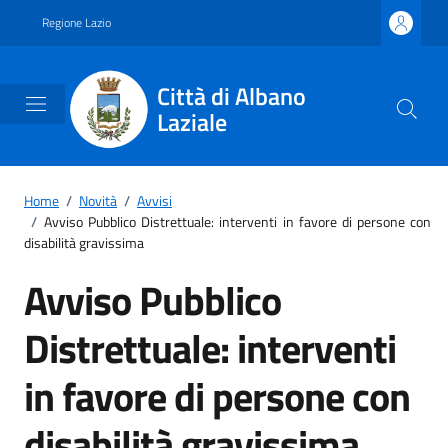
Vai ai contenuti
Vai al footer
Regione Lazio
Città di Albano
Laziale
Home
/
Novità
/
Avvisi
/
Avviso Pubblico Distrettuale: interventi in favore di persone con
disabilità gravissima
Avviso Pubblico
Distrettuale: interventi
in favore di persone con
disabilità gravissima