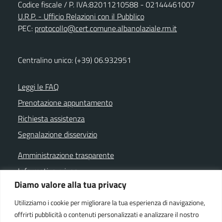
Codice fiscale / P. IVA:82011210588 - 02144461007
U.R.P. - Ufficio Relazioni con il Pubblico
PEC:
protocollo@cert.comune.albanolaziale.rm.it
Centralino unico: (+39) 06.932951
Leggi le FAQ
Prenotazione appuntamento
Richiesta assistenza
Segnalazione disservizio
Amministrazione trasparente
Informativa privacy
Diamo valore alla tua privacy
Note legali
Dichiarazione di accessibilità
Utilizziamo i cookie per migliorare la tua esperienza di navigazione,
offrirti pubblicità o contenuti personalizzati e analizzare il nostro
Cookie policy