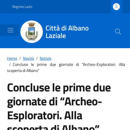
Vai ai contenuti
Vai al footer
Regione Lazio
Città di Albano
Laziale
Home
/
Novità
/
Notizie
/
Concluse le prime due giornate di “Archeo-Esploratori. Alla
scoperta di Albano”
Concluse le prime due
giornate di “Archeo-
Esploratori. Alla
scoperta di Albano”