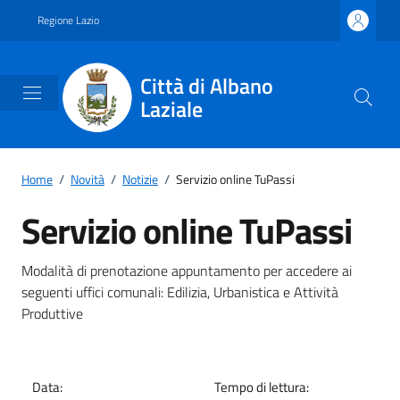
Vai ai contenuti
Vai al footer
Regione Lazio
Città di Albano
Laziale
Home
/
Novità
/
Notizie
/
Servizio online TuPassi
Servizio online TuPassi
Dettagli della notizia
Modalità di prenotazione appuntamento per accedere ai
seguenti uffici comunali: Edilizia, Urbanistica e Attività
Produttive
Data:
Tempo di lettura: