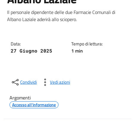
Dettagli della notizia
Il personale dipendente delle due Farmacie Comunali di
Albano Laziale aderirà allo sciopero.
Data:
Tempo di lettura:
1 min
27 Giugno 2025
Condividi
Vedi azioni
Argomenti
Accesso all'informazione