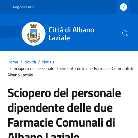
Vai ai contenuti
Vai al footer
Regione Lazio
Città di Albano
Laziale
Home
/
Novità
/
Notizie
/
Sciopero del personale dipendente delle due Farmacie Comunali di
Albano Laziale
Sciopero del personale
dipendente delle due
Farmacie Comunali di
Albano Laziale