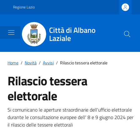
Vai ai contenuti
Vai al footer
Regione Lazio
Città di Albano
Laziale
Home
/
Novità
/
Avvisi
/
Rilascio tessera elettorale
Rilascio tessera
elettorale
Dettagli della notizia
Si comunicano le aperture straordinarie dell'ufficio elettorale
durante le consultazione europee dell' 8 e 9 giugno 2024 per
il rilascio delle tessere elettorali