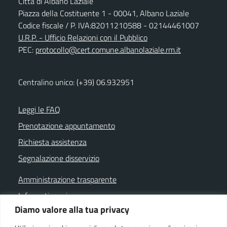
Città di Albano Laziale
Piazza della Costituente 1 - 00041, Albano Laziale
Codice fiscale / P. IVA:82011210588 - 02144461007
U.R.P. - Ufficio Relazioni con il Pubblico
PEC:
protocollo@cert.comune.albanolaziale.rm.it
Centralino unico: (+39) 06.932951
Leggi le FAQ
Prenotazione appuntamento
Richiesta assistenza
Segnalazione disservizio
Amministrazione trasparente
Informativa privacy
Diamo valore alla tua privacy
Note legali