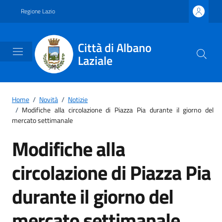
Vai ai contenuti
Vai al footer
Regione Lazio
Città di Albano
Laziale
Home
/
Novità
/
Notizie
/
Modifiche alla circolazione di Piazza Pia durante il giorno del
mercato settimanale
Modifiche alla
circolazione di Piazza Pia
durante il giorno del
mercato settimanale