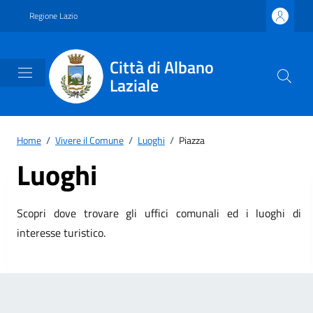
Vai ai contenuti
Vai al footer
Regione Lazio
Città di Albano
Laziale
Home
/
Vivere il Comune
/
Luoghi
/
Piazza
Luoghi
Scopri dove trovare gli uffici comunali ed i luoghi di
interesse turistico.