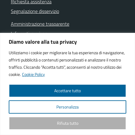
Richiesta assistenza
Segnalazione disservizio
Amministrazione trasparente
Informativa privacy
Diamo valore alla tua privacy
Note legali
Dichiarazione di accessibilità
Utilizziamo i cookie per migliorare la tua esperienza di navigazione,
offrirti pubblicità o contenuti personalizzati e analizzare il nostro
Cookie policy
traffico. Cliccando “Accetta tutti”, acconsenti al nostro utilizzo dei
cookie.
Cookie Policy
SEGUICI SU
Accettare tutto
Facebook istituzionale
Facebook museo civico
YouTube
Telegram
Whatsapp
Personalizza
Powered by
We-COM srl
Rifiuta tutto