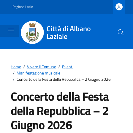
Vai ai contenuti
Vai al footer
Regione Lazio
Città di Albano
Laziale
Home
/
Vivere il Comune
/
Eventi
/
Manifestazione musicale
/
Concerto della Festa della Repubblica – 2 Giugno 2026
Concerto della Festa
della Repubblica – 2
Giugno 2026