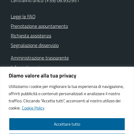
Centralino unico: (+39) 06.932951
Leggi le FAQ
Prenotazione appuntamento
Richiesta assistenza
Segnalazione disservizio
Amministrazione trasparente
Informativa privacy
Diamo valore alla tua privacy
Note legali
Dichiarazione di accessibilità
Utilizziamo i cookie per migliorare la tua esperienza di navigazione,
offrirti pubblicità o contenuti personalizzati e analizzare il nostro
Cookie policy
traffico. Cliccando “Accetta tutti”, acconsenti al nostro utilizzo dei
cookie.
Cookie Policy
SEGUICI SU
Accettare tutto
Facebook istituzionale
Facebook museo civico
YouTube
Telegram
Whatsapp