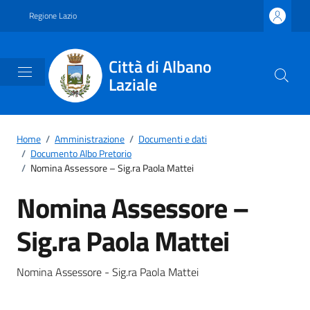
Vai ai contenuti
Vai al footer
Regione Lazio
Città di Albano
Laziale
Home
/
Amministrazione
/
Documenti e dati
/
Documento Albo Pretorio
/
Nomina Assessore – Sig.ra Paola Mattei
Nomina Assessore –
Sig.ra Paola Mattei
Dettagli del documento
Nomina Assessore - Sig.ra Paola Mattei