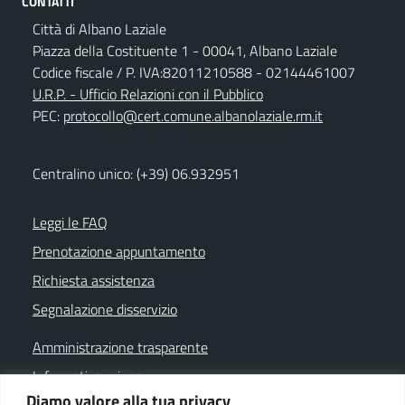
CONTATTI
Città di Albano Laziale
Piazza della Costituente 1 - 00041, Albano Laziale
Codice fiscale / P. IVA:82011210588 - 02144461007
U.R.P. - Ufficio Relazioni con il Pubblico
PEC:
protocollo@cert.comune.albanolaziale.rm.it
Centralino unico: (+39) 06.932951
Leggi le FAQ
Prenotazione appuntamento
Richiesta assistenza
Segnalazione disservizio
Amministrazione trasparente
Informativa privacy
Diamo valore alla tua privacy
Note legali