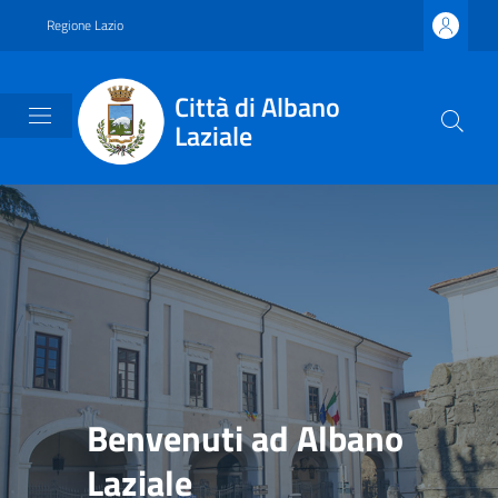
Vai ai contenuti
Vai al footer
Regione Lazio
Città di Albano
Laziale
Benvenuti ad Albano
Laziale