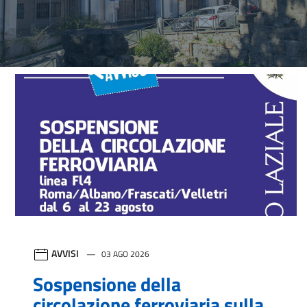
Città di Albano Laziale
Contenuti in evidenza
AVVISI
03 AGO 2026
Sospensione della
circolazione ferroviaria sulla