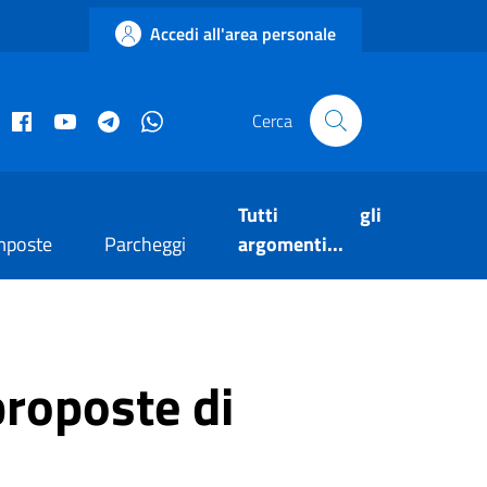
Accedi all'area personale
acebook istituzionale
Facebook museo civico
YouTube
Telegram
Whatsapp
Cerca
Tutti gli
mposte
Parcheggi
argomenti...
proposte di