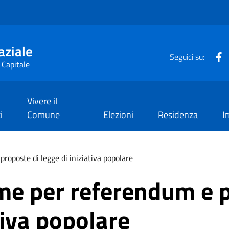
aziale
F
Seguici su:
 Capitale
Vivere il
i
Comune
Elezioni
Residenza
I
proposte di legge di iniziativa popolare
rme per referendum e 
tiva popolare