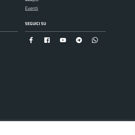
Eventi
SEGUICI SU
Facebook istituzionale
Facebook museo civico
YouTube
Telegram
Whatsapp