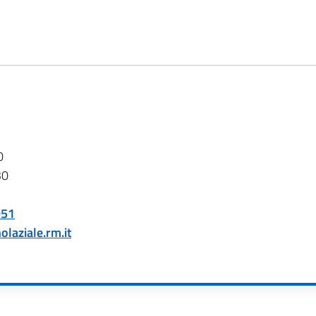
0
30
951
aziale.rm.it