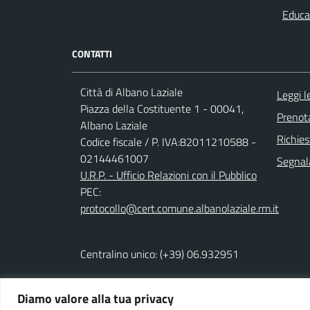
Educa
CONTATTI
Città di Albano Laziale
Leggi 
Piazza della Costituente 1 - 00041,
Prenot
Albano Laziale
Richies
Codice fiscale / P. IVA:82011210588 -
02144461007
Segnala
U.R.P. - Ufficio Relazioni con il Pubblico
PEC:
protocollo@cert.comune.albanolaziale.rm.it
Centralino unico: (+39) 06.932951
Diamo valore alla tua privacy