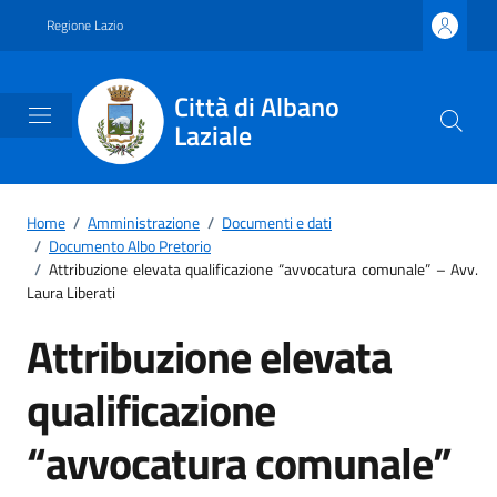
Vai ai contenuti
Vai al footer
Regione Lazio
Città di Albano
Laziale
Home
/
Amministrazione
/
Documenti e dati
/
Documento Albo Pretorio
/
Attribuzione elevata qualificazione “avvocatura comunale” – Avv.
Laura Liberati
Attribuzione elevata
qualificazione
“avvocatura comunale”