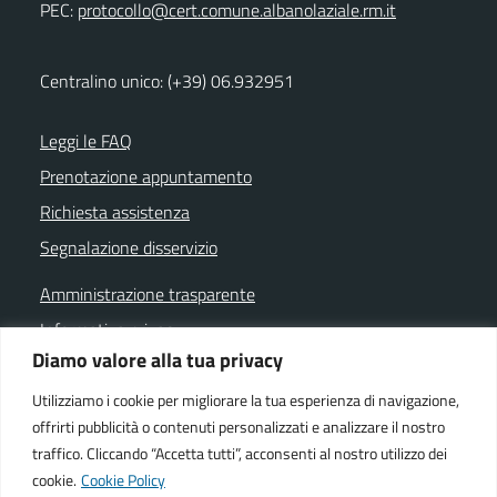
PEC:
protocollo@cert.comune.albanolaziale.rm.it
Centralino unico: (+39) 06.932951
Leggi le FAQ
Prenotazione appuntamento
Richiesta assistenza
Segnalazione disservizio
Amministrazione trasparente
Informativa privacy
Diamo valore alla tua privacy
Note legali
Dichiarazione di accessibilità
Utilizziamo i cookie per migliorare la tua esperienza di navigazione,
offrirti pubblicità o contenuti personalizzati e analizzare il nostro
Cookie policy
traffico. Cliccando “Accetta tutti”, acconsenti al nostro utilizzo dei
cookie.
Cookie Policy