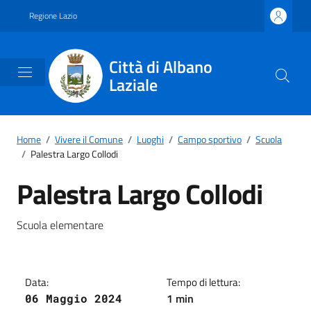
Vai ai contenuti
Vai al footer
Regione Lazio
Città di Albano
Laziale
Home
/
Vivere il Comune
/
Luoghi
/
Campo sportivo
/
Scuola
/
Palestra Largo Collodi
Palestra Largo Collodi
Dettagli della notizia
Scuola elementare
Data:
Tempo di lettura:
1 min
06 Maggio 2024