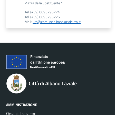
Piazza della Costituente 1
Tel: (+39) 0693295224
Tel: (+39) 0693295226
Mail:
urp@comune.albanolaziale.rm.it
Città di Albano Laziale
AMMINISTRAZIONE
Organi di governo