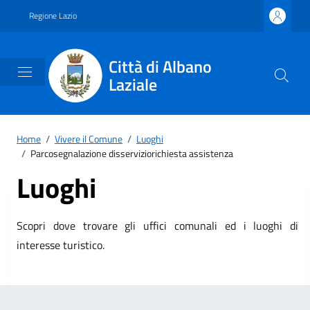
Vai ai contenuti
Vai al footer
Regione Lazio
Città di Albano
Laziale
Home
/
Vivere il Comune
/
Luoghi
/
Parcosegnalazione disserviziorichiesta assistenza
Luoghi
Scopri dove trovare gli uffici comunali ed i luoghi di
interesse turistico.