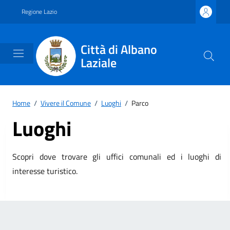
Vai ai contenuti
Vai al footer
Regione Lazio
Città di Albano
Laziale
Home
/
Vivere il Comune
/
Luoghi
/
Parco
Luoghi
Scopri dove trovare gli uffici comunali ed i luoghi di
interesse turistico.