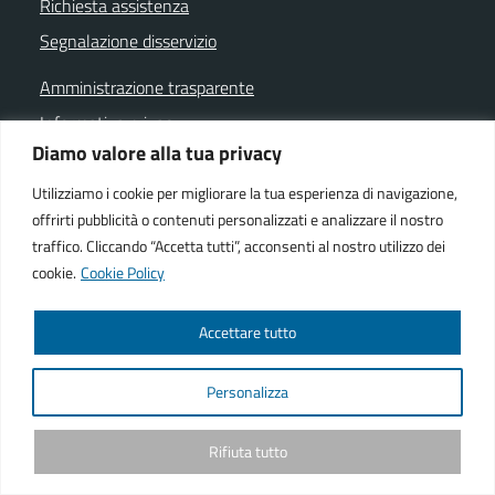
Richiesta assistenza
Segnalazione disservizio
Amministrazione trasparente
Informativa privacy
Diamo valore alla tua privacy
Note legali
Dichiarazione di accessibilità
Utilizziamo i cookie per migliorare la tua esperienza di navigazione,
offrirti pubblicità o contenuti personalizzati e analizzare il nostro
Cookie policy
traffico. Cliccando “Accetta tutti”, acconsenti al nostro utilizzo dei
cookie.
Cookie Policy
SEGUICI SU
Accettare tutto
Facebook istituzionale
Facebook museo civico
YouTube
Telegram
Whatsapp
Personalizza
Powered by
We-COM srl
Rifiuta tutto