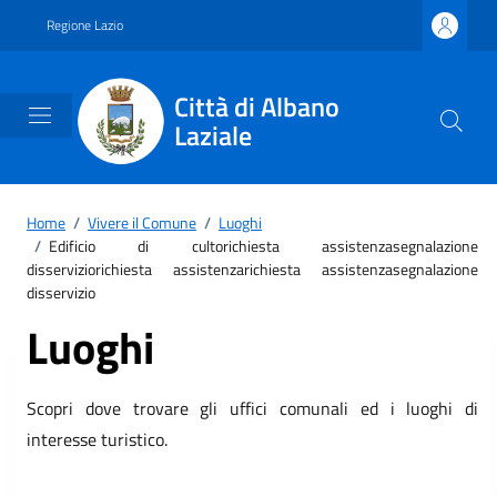
Vai ai contenuti
Vai al footer
Regione Lazio
Città di Albano
Laziale
Home
/
Vivere il Comune
/
Luoghi
/
Edificio di cultorichiesta assistenzasegnalazione
disserviziorichiesta assistenzarichiesta assistenzasegnalazione
disservizio
Luoghi
Scopri dove trovare gli uffici comunali ed i luoghi di
interesse turistico.