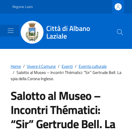
Vai ai contenuti
Vai al footer
Regione Lazio
Città di Albano
Laziale
Home
/
Vivere il Comune
/
Eventi
/
Evento culturale
/
Salotto al Museo – Incontri Thématici: “Sir” Gertrude Bell. La
spia della Corona Inglese.
Salotto al Museo –
Incontri Thématici:
“Sir” Gertrude Bell. La