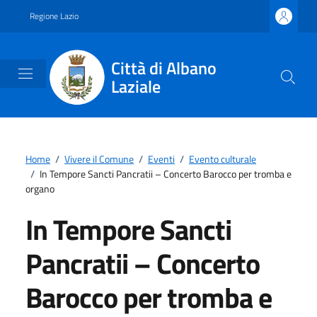
Vai ai contenuti
Vai al footer
Regione Lazio
Città di Albano
Laziale
Home
/
Vivere il Comune
/
Eventi
/
Evento culturale
/
In Tempore Sancti Pancratii – Concerto Barocco per tromba e
organo
In Tempore Sancti
Pancratii – Concerto
Barocco per tromba e