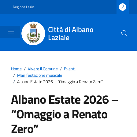
Vai ai contenuti
Vai al footer
Regione Lazio
Città di Albano
Laziale
Home
/
Vivere il Comune
/
Eventi
/
Manifestazione musicale
/
Albano Estate 2026 – “Omaggio a Renato Zero”
Albano Estate 2026 –
“Omaggio a Renato
Zero”