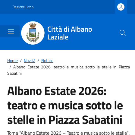
Vai ai contenuti
Vai al footer
Regione Lazio
Città di Albano
Laziale
Home
/
Novità
/
Notizie
/
Albano Estate 2026: teatro e musica sotto le stelle in Piazza
Sabatini
Albano Estate 2026:
teatro e musica sotto le
stelle in Piazza Sabatini
Torna "Albano Estate 2026 – Teatro e musica sotto le stelle":