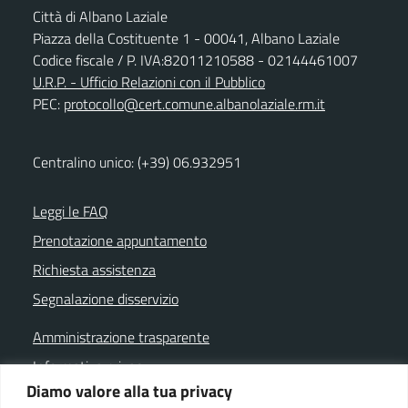
Città di Albano Laziale
Piazza della Costituente 1 - 00041, Albano Laziale
Codice fiscale / P. IVA:82011210588 - 02144461007
U.R.P. - Ufficio Relazioni con il Pubblico
PEC:
protocollo@cert.comune.albanolaziale.rm.it
Centralino unico: (+39) 06.932951
Leggi le FAQ
Prenotazione appuntamento
Richiesta assistenza
Segnalazione disservizio
Amministrazione trasparente
Informativa privacy
Diamo valore alla tua privacy
Note legali