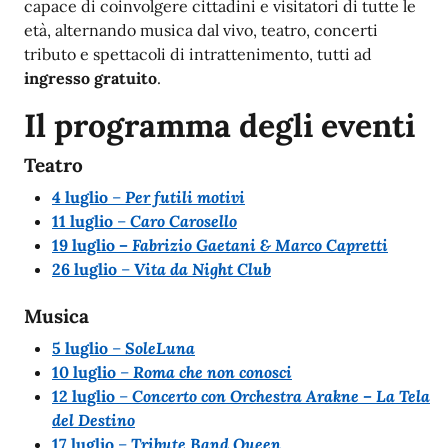
capace di coinvolgere cittadini e visitatori di tutte le
età, alternando musica dal vivo, teatro, concerti
tributo e spettacoli di intrattenimento, tutti ad
ingresso gratuito
.
Il programma degli eventi
Teatro
4 luglio
–
Per futili motivi
11 luglio
–
Caro Carosello
19 luglio –
Fabrizio Gaetani & Marco Capretti
26 luglio
–
Vita da Night Club
Musica
5 luglio
–
SoleLuna
10 luglio
–
Roma che non conosci
12 luglio
–
Concerto con Orchestra Arakne – La Tela
del Destino
17 luglio
–
Tribute Band Queen