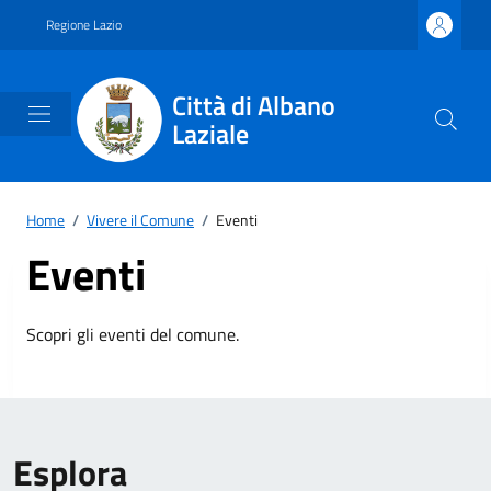
Vai ai contenuti
Vai al footer
Regione Lazio
Città di Albano
Laziale
Home
/
Vivere il Comune
/
Eventi
Eventi
Scopri gli eventi del comune.
Esplora