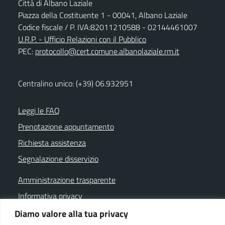
Città di Albano Laziale
Piazza della Costituente 1 - 00041, Albano Laziale
Codice fiscale / P. IVA:82011210588 - 02144461007
U.R.P. - Ufficio Relazioni con il Pubblico
PEC:
protocollo@cert.comune.albanolaziale.rm.it
Centralino unico: (+39) 06.932951
Leggi le FAQ
Prenotazione appuntamento
Richiesta assistenza
Segnalazione disservizio
Amministrazione trasparente
Informativa privacy
Note legali
Diamo valore alla tua privacy