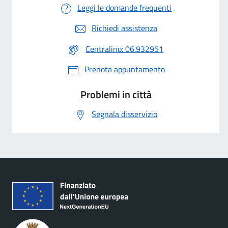
Leggi le domande frequenti
Richiedi assistenza
Centralino: 06.932951
Prenota appuntamento
Problemi in città
Segnala disservizio