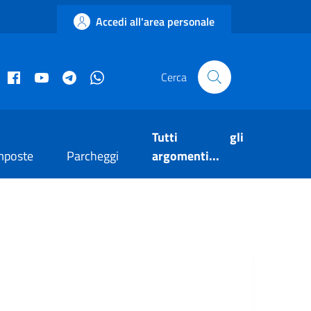
Accedi all'area personale
acebook istituzionale
Facebook museo civico
YouTube
Telegram
Whatsapp
Cerca
Tutti gli
mposte
Parcheggi
argomenti...