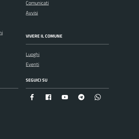
Comunicati
Avvisi
ni
VIVERE IL COMUNE
Luoghi
Eventi
SEGUICI SU
Facebook istituzionale
Facebook museo civico
YouTube
Telegram
Whatsapp