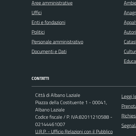
Aree amministrative
Ambi
Uffici
Anagra
Enti e fondazioni
Appalt
Politici
Autori
Personale amministrativo
Catast
Documenti e Dati
Cultur
Educa
CONTATTI
Città di Albano Laziale
Leggi 
Piazza della Costituente 1 - 00041,
Prenot
Albano Laziale
Richies
Codice fiscale / P. IVA:82011210588 -
02144461007
Segnala
U.R.P. - Ufficio Relazioni con il Pubblico