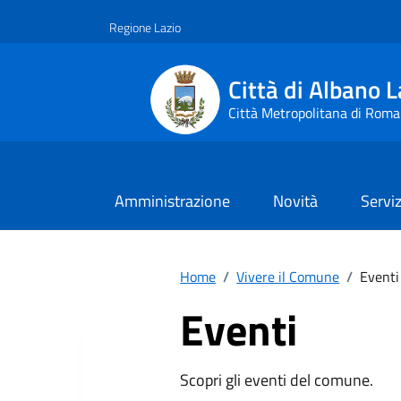
Vai ai contenuti
Vai al footer
Regione Lazio
Città di Albano L
Città Metropolitana di Roma
Amministrazione
Novità
Serviz
Home
/
Vivere il Comune
/
Eventi
Eventi
Scopri gli eventi del comune.