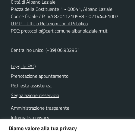
Città di Albano Laziale
Piazza della Costituente 1 - 00041, Albano Laziale
Codice fiscale / P. IVA:82011210588 - 02144461007
U.R.P. - Ufficio Relazioni con il Pubblico
PEC:
protocollo@cert.comune.albanolaziale.rm.it
Centralino unico: (+39) 06.932951
Leggi le FAQ
Prenotazione appuntamento
Richiesta assistenza
Segnalazione disservizio
Amministrazione trasparente
Informativa privacy
Note legali
Diamo valore alla tua privacy