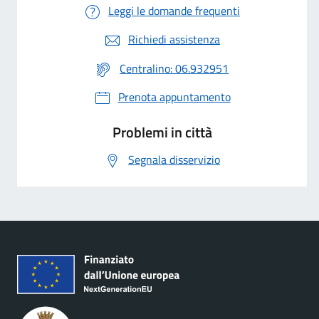
Leggi le domande frequenti
Richiedi assistenza
Centralino: 06.932951
Prenota appuntamento
Problemi in città
Segnala disservizio