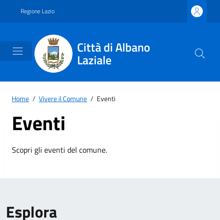
Vai ai contenuti
Vai al footer
Regione Lazio
Città di Albano
Laziale
Home
/
Vivere il Comune
/
Eventi
Eventi
Scopri gli eventi del comune.
Esplora