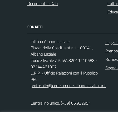
Documenti e Dati
Cultur
Educa
CONTATTI
Città di Albano Laziale
Leggi 
Piazza della Costituente 1 - 00041,
Prenot
Albano Laziale
Richies
Codice fiscale / P. IVA:82011210588 -
02144461007
Segnala
U.R.P. - Ufficio Relazioni con il Pubblico
PEC:
protocollo@cert.comune.albanolaziale.rm.it
Centralino unico: (+39) 06.932951