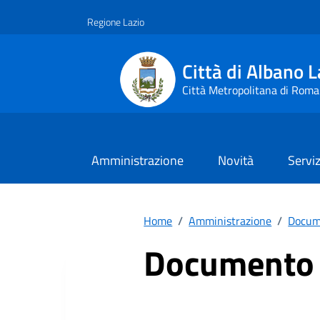
Vai ai contenuti
Vai al footer
Regione Lazio
Città di Albano L
Città Metropolitana di Roma
Amministrazione
Novità
Serviz
Home
/
Amministrazione
/
Docume
Documento a