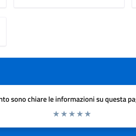
to sono chiare le informazioni su questa p
Valuta 1 stelle su 5
Valuta 2 stelle su 5
Valuta 3 stelle su 5
Valuta 4 stelle su 5
Valuta 5 stelle su 5