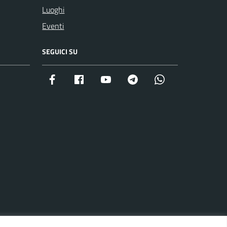
Luoghi
Eventi
SEGUICI SU
Facebook istituzionale
Facebook museo civico
YouTube
Telegram
Whatsapp