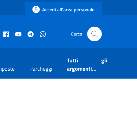
Accedi all'area personale
acebook istituzionale
Facebook museo civico
YouTube
Telegram
Whatsapp
Cerca
Tutti gli
mposte
Parcheggi
argomenti...