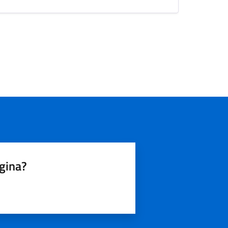
agina?