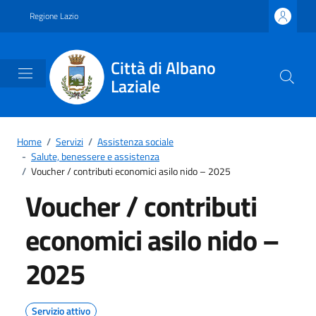
Vai ai contenuti
Vai al footer
Regione Lazio
Città di Albano
Laziale
Home
/
Servizi
/
Assistenza sociale
-
Salute, benessere e assistenza
/
Voucher / contributi economici asilo nido – 2025
Voucher / contributi
economici asilo nido –
2025
Servizio attivo