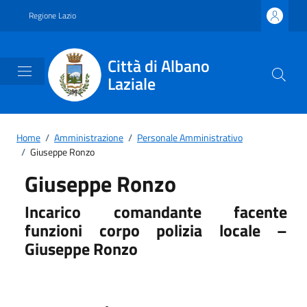
Vai ai contenuti
Vai al footer
Regione Lazio
Città di Albano
Laziale
Home
/
Amministrazione
/
Personale Amministrativo
/
Giuseppe Ronzo
Giuseppe Ronzo
Incarico comandante facente
funzioni corpo polizia locale –
Giuseppe Ronzo