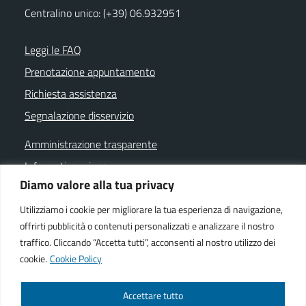
Centralino unico: (+39) 06.932951
Leggi le FAQ
Prenotazione appuntamento
Richiesta assistenza
Segnalazione disservizio
Amministrazione trasparente
Informativa privacy
Diamo valore alla tua privacy
Note legali
Dichiarazione di accessibilità
Utilizziamo i cookie per migliorare la tua esperienza di navigazione,
offrirti pubblicità o contenuti personalizzati e analizzare il nostro
Cookie policy
traffico. Cliccando “Accetta tutti”, acconsenti al nostro utilizzo dei
cookie.
Cookie Policy
SEGUICI SU
Accettare tutto