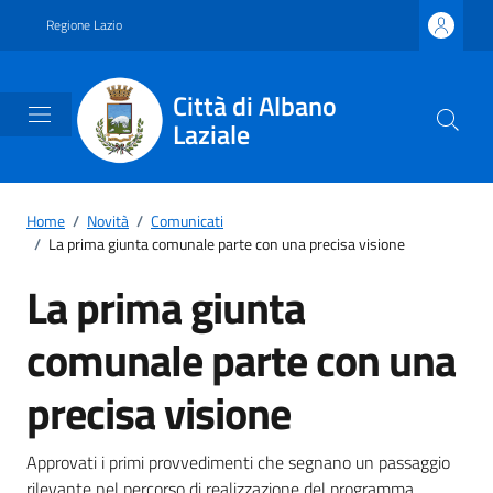
Vai ai contenuti
Vai al footer
Regione Lazio
Città di Albano
Laziale
Home
/
Novità
/
Comunicati
/
La prima giunta comunale parte con una precisa visione
La prima giunta
comunale parte con una
precisa visione
Dettagli della notizia
Approvati i primi provvedimenti che segnano un passaggio
rilevante nel percorso di realizzazione del programma