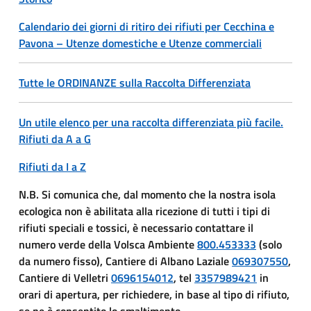
Calendario dei giorni di ritiro dei rifiuti per Cecchina e
Pavona – Utenze domestiche e Utenze commerciali
Tutte le ORDINANZE sulla Raccolta Differenziata
Un utile elenco per una raccolta differenziata più facile.
Rifiuti da A a G
Rifiuti da I a Z
N.B. Si comunica che, dal momento che la nostra isola
ecologica non è abilitata alla ricezione di tutti i tipi di
rifiuti speciali e tossici, è necessario contattare il
numero verde della Volsca Ambiente
800.453333
(solo
da numero fisso), Cantiere di Albano Laziale
069307550
,
Cantiere di Velletri
0696154012
, tel
3357989421
in
orari di apertura, per richiedere, in base al tipo di rifiuto,