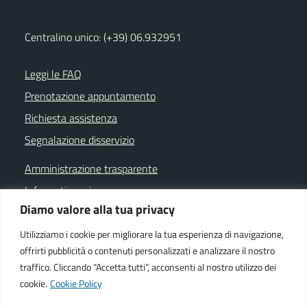
Centralino unico: (+39) 06.932951
Leggi le FAQ
Prenotazione appuntamento
Richiesta assistenza
Segnalazione disservizio
Amministrazione trasparente
Informativa privacy
Diamo valore alla tua privacy
Note legali
Dichiarazione di accessibilità
Utilizziamo i cookie per migliorare la tua esperienza di navigazione,
offrirti pubblicità o contenuti personalizzati e analizzare il nostro
Cookie policy
traffico. Cliccando “Accetta tutti”, acconsenti al nostro utilizzo dei
cookie.
Cookie Policy