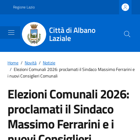
Vai ai contenuti
Vai al footer
Regione Lazio
Città di Albano
Laziale
Home
/
Novità
/
Notizie
/
Elezioni Comunali 2026: proclamati il Sindaco Massimo Ferrarini e
i nuovi Consiglieri Comunali
Elezioni Comunali 2026:
proclamati il Sindaco
Massimo Ferrarini e i
nuovi Consiglieri