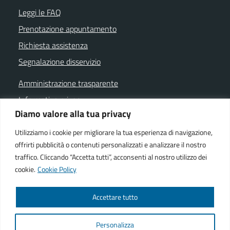
Leggi le FAQ
Prenotazione appuntamento
Richiesta assistenza
Segnalazione disservizio
Amministrazione trasparente
Informativa privacy
Diamo valore alla tua privacy
Note legali
Dichiarazione di accessibilità
Utilizziamo i cookie per migliorare la tua esperienza di navigazione,
offrirti pubblicità o contenuti personalizzati e analizzare il nostro
Cookie policy
traffico. Cliccando “Accetta tutti”, acconsenti al nostro utilizzo dei
cookie.
Cookie Policy
SEGUICI SU
Accettare tutto
Facebook istituzionale
Facebook museo civico
YouTube
Telegram
Whatsapp
Personalizza