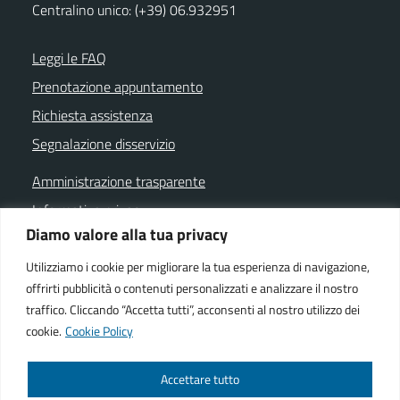
Centralino unico: (+39) 06.932951
Leggi le FAQ
Prenotazione appuntamento
Richiesta assistenza
Segnalazione disservizio
Amministrazione trasparente
Informativa privacy
Diamo valore alla tua privacy
Note legali
Dichiarazione di accessibilità
Utilizziamo i cookie per migliorare la tua esperienza di navigazione,
offrirti pubblicità o contenuti personalizzati e analizzare il nostro
Cookie policy
traffico. Cliccando “Accetta tutti”, acconsenti al nostro utilizzo dei
cookie.
Cookie Policy
SEGUICI SU
Accettare tutto
Facebook istituzionale
Facebook museo civico
YouTube
Telegram
Whatsapp