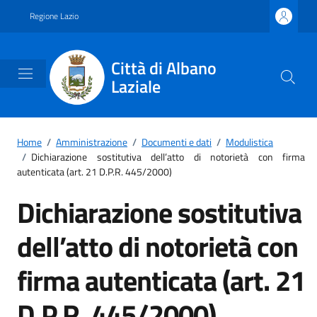
Vai ai contenuti
Vai al footer
Regione Lazio
Città di Albano
Laziale
Home
/
Amministrazione
/
Documenti e dati
/
Modulistica
/
Dichiarazione sostitutiva dell’atto di notorietà con firma
autenticata (art. 21 D.P.R. 445/2000)
Dichiarazione sostitutiva
dell’atto di notorietà con
firma autenticata (art. 21
D.P.R. 445/2000)