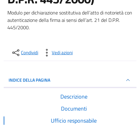
Dettagli del documento
Modulo per dichiarazione sostitutiva dell’atto di notorietà con
autenticazione della firma ai sensi dell’art. 21 del D.P.R.
445/2000.
Condividi
Vedi azioni
INDICE DELLA PAGINA
Descrizione
Documenti
Ufficio responsabile