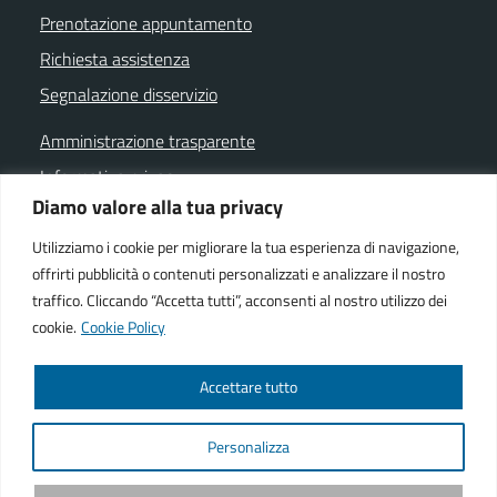
Prenotazione appuntamento
Richiesta assistenza
Segnalazione disservizio
Amministrazione trasparente
Informativa privacy
Diamo valore alla tua privacy
Note legali
Dichiarazione di accessibilità
Utilizziamo i cookie per migliorare la tua esperienza di navigazione,
offrirti pubblicità o contenuti personalizzati e analizzare il nostro
Cookie policy
traffico. Cliccando “Accetta tutti”, acconsenti al nostro utilizzo dei
cookie.
Cookie Policy
SEGUICI SU
Accettare tutto
Facebook istituzionale
Facebook museo civico
YouTube
Telegram
Whatsapp
Personalizza
Powered by
We-COM srl