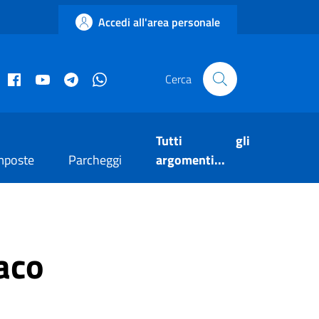
Accedi all'area personale
acebook istituzionale
Facebook museo civico
YouTube
Telegram
Whatsapp
Cerca
Tutti gli
mposte
Parcheggi
argomenti...
aco