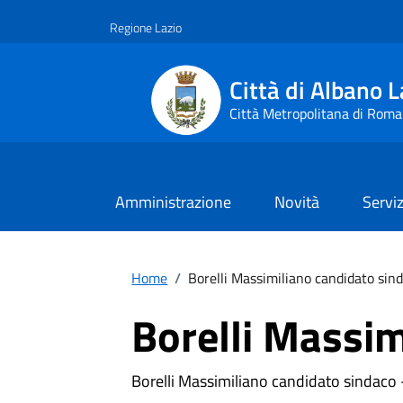
Vai ai contenuti
Vai al footer
Regione Lazio
Città di Albano L
Città Metropolitana di Roma
Amministrazione
Novità
Serviz
Home
/
Borelli Massimiliano candidato sin
Borelli Massim
Borelli Massimiliano candidato sindaco - 