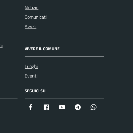
Notizie
Comunicati
Avvisi
ni
VIVERE IL COMUNE
Luoghi
Eventi
SEGUICI SU
Facebook istituzionale
Facebook museo civico
YouTube
Telegram
Whatsapp