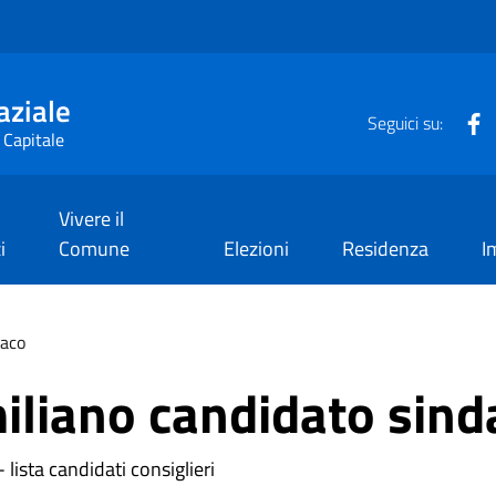
aziale
F
Seguici su:
 Capitale
Vivere il
i
Comune
Elezioni
Residenza
I
daco
iliano candidato sind
lista candidati consiglieri