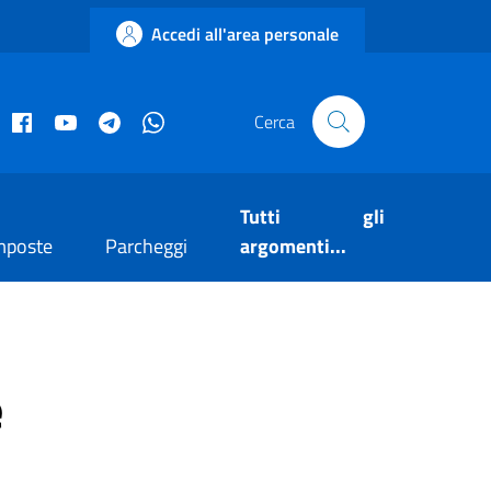
Accedi all'area personale
acebook istituzionale
Facebook museo civico
YouTube
Telegram
Whatsapp
Cerca
Tutti gli
mposte
Parcheggi
argomenti...
e