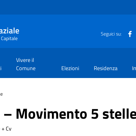
aziale
F
Seguici su:
 Capitale
Vivere il
i
Comune
Elezioni
Residenza
I
le
i – Movimento 5 stell
e + Cv