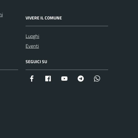
ni
VIVERE IL COMUNE
Luoghi
Eventi
SEGUICI SU
Facebook istituzionale
Facebook museo civico
YouTube
Telegram
Whatsapp