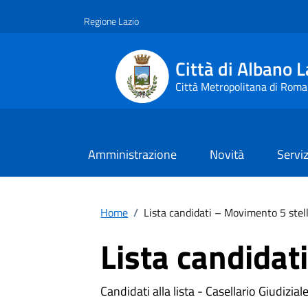
Vai ai contenuti
Vai al footer
Regione Lazio
Città di Albano L
Città Metropolitana di Roma
Amministrazione
Novità
Serviz
Home
/
Lista candidati – Movimento 5 stel
Lista candidat
Candidati alla lista - Casellario Giudizial