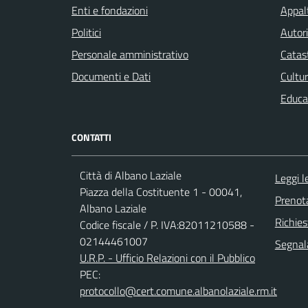
Enti e fondazioni
Appalt
Politici
Autori
Personale amministrativo
Catast
Documenti e Dati
Cultur
Educa
CONTATTI
Città di Albano Laziale
Leggi 
Piazza della Costituente 1 - 00041,
Prenot
Albano Laziale
Richies
Codice fiscale / P. IVA:82011210588 -
02144461007
Segnala
U.R.P. - Ufficio Relazioni con il Pubblico
PEC:
protocollo@cert.comune.albanolaziale.rm.it