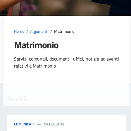
Home
/
Argomenti
/
Matrimonio
Matrimonio
Dettagli dell'argomento
Servizi comunali, documenti, uffici, notizie ed eventi
relativi a Matrimonio
Novità
COMUNICATI
09 LUG 2019