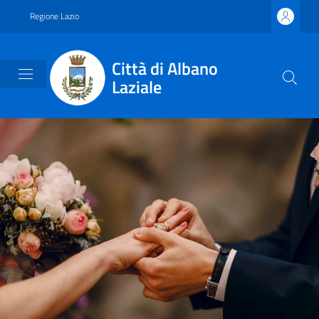
Vai ai contenuti
Vai al footer
Regione Lazio
Città di Albano
Laziale