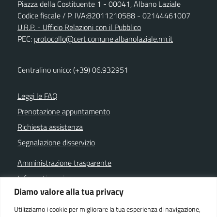
Piazza della Costituente 1 - 00041, Albano Laziale
Codice fiscale / P. IVA:82011210588 - 02144461007
U.R.P. - Ufficio Relazioni con il Pubblico
PEC:
protocollo@cert.comune.albanolaziale.rm.it
Centralino unico: (+39) 06.932951
Leggi le FAQ
Prenotazione appuntamento
Richiesta assistenza
Segnalazione disservizio
Amministrazione trasparente
Informativa privacy
Diamo valore alla tua privacy
Note legali
Dichiarazione di accessibilità
Utilizziamo i cookie per migliorare la tua esperienza di navigazione,