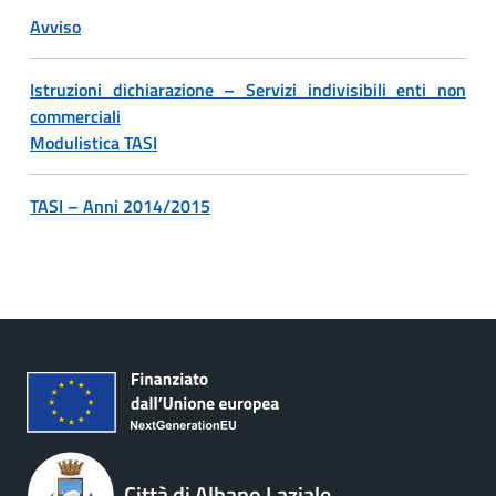
Avviso
Istruzioni dichiarazione – Servizi indivisibili enti non
commerciali
Modulistica TASI
TASI – Anni 2014/2015
Città di Albano Laziale