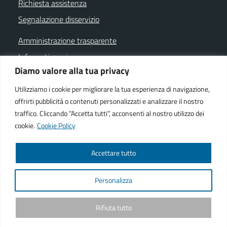
Richiesta assistenza
Segnalazione disservizio
Amministrazione trasparente
Informativa privacy
Diamo valore alla tua privacy
Note legali
Dichiarazione di accessibilità
Utilizziamo i cookie per migliorare la tua esperienza di navigazione,
offrirti pubblicità o contenuti personalizzati e analizzare il nostro
Cookie policy
traffico. Cliccando “Accetta tutti”, acconsenti al nostro utilizzo dei
cookie.
Cookie Policy
SEGUICI SU
Accettare tutto
Facebook istituzionale
Facebook museo civico
YouTube
Telegram
Whatsapp
Personalizza
Powered by
We-COM srl
Rifiuta tutto