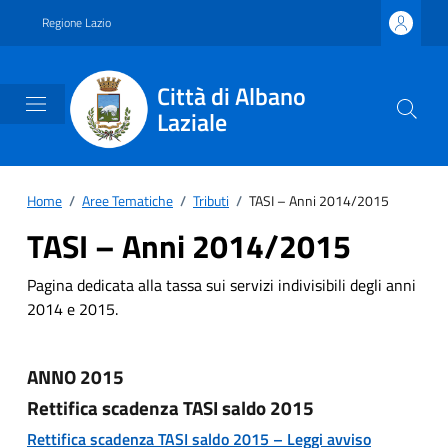
Vai ai contenuti
Vai al footer
Regione Lazio
Città di Albano
Laziale
Home
/
Aree Tematiche
/
Tributi
/
TASI – Anni 2014/2015
TASI – Anni 2014/2015
Pagina dedicata alla tassa sui servizi indivisibili degli anni
2014 e 2015.
ANNO 2015
Rettifica scadenza TASI saldo 2015
Rettifica scadenza TASI saldo 2015 – Leggi avviso